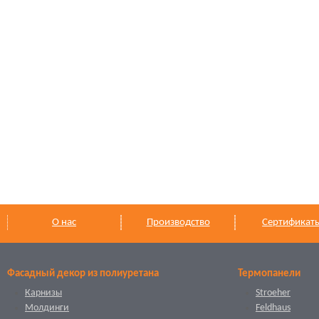
О нас
Производство
Сертификат
Фасадный декор из полиуретана
Термопанели
Карнизы
Stroeher
Молдинги
Feldhaus