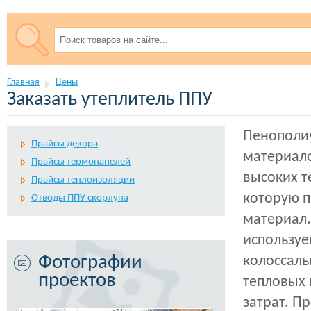
Главная
Цены
Заказать утеплитель ППУ
Пенополи
Прайсы декора
материал
Прайсы термопанелей
высоких т
Прайсы теплоизоляции
которую п
Отводы ППУ скорлупа
материал.
используе
Фотографии
колоссаль
проектов
тепловых 
затрат. П