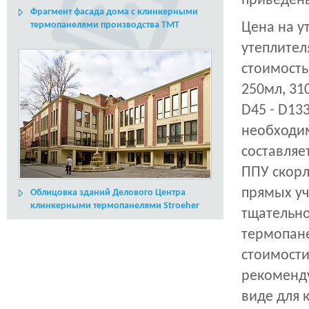
приведены
Фрагмент фасада дома с клинкерными
термопанелями производства ТМТ
Цена на у
утеплител
стоимость
250мл, 31
D45 - D133
необходим
составляе
ППУ скорл
прямых уч
Облицовка зданий Делового Центра
клинкерными термопанелями Stroeher
тщательно
термопане
стоимости
рекоменду
виде для 