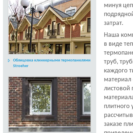
минуя цеп
подрядной
затрат.
Наша комп
в виде те
термопане
Облицовка клинкерными термопанелями
труб, тру
Stroeher
каждого т
материал 
листовой 
материала
плитного 
рассчитыв
заказе пл