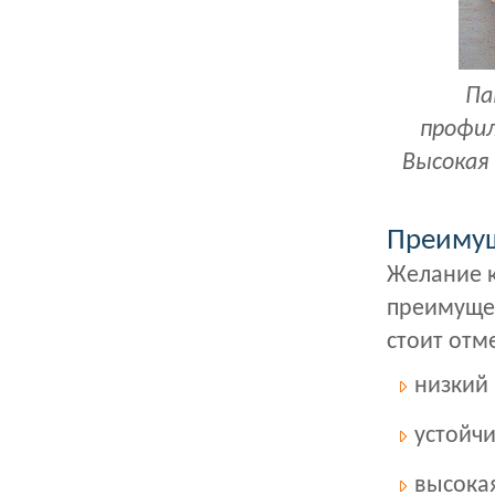
Па
профил
Высокая 
Преимущ
Желание к
преимущес
стоит отм
низкий
устойчи
высокая