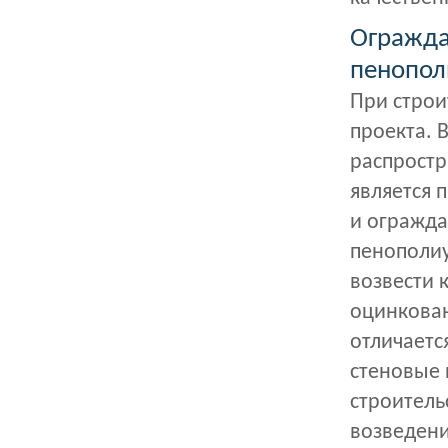
Огражда
пенопол
При строи
проекта. 
распростр
является 
и огражда
пенополиу
возвести 
оцинкова
отличаетс
стеновые 
строитель
возведени