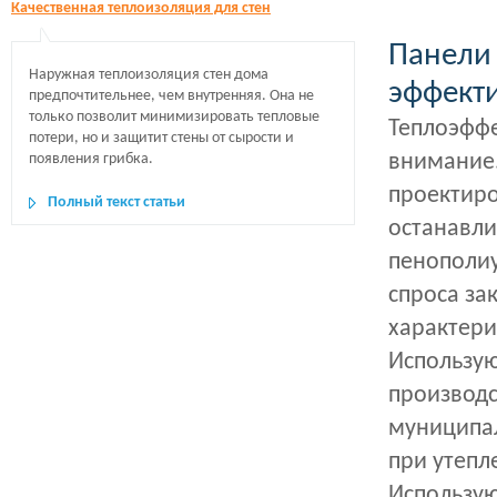
Качественная теплоизоляция для стен
Панели 
Наружная теплоизоляция стен дома
эффект
предпочтительнее, чем внутренняя. Она не
только позволит минимизировать тепловые
Теплоэффе
потери, но и защитит стены от сырости и
внимание.
появления грибка.
проектиро
Полный текст статьи
останавли
пенополи
спроса за
характери
Использую
производс
муниципал
при утепл
Использую