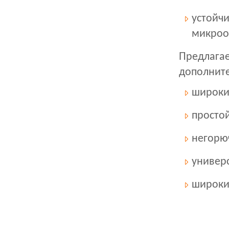
устойч
микроо
Предлагае
дополнит
широки
просто
негорюч
универс
широки