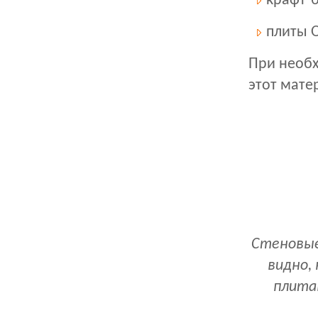
крафт-б
плиты 
При необх
этот мате
Стеновые
видно,
плита