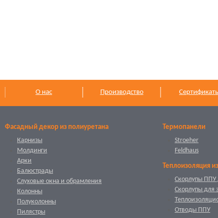
О нас
Производство
Сертификат
Фасадный декор из полиуретана
Термопанели
Карнизы
Stroeher
Молдинги
Feldhaus
Арки
Теплоизоляция и
Балюстрады
Скорлупы ППУ 
Слуховые окна и обрамления
Скорлупы для 
Колонны
Теплоизоляци
Полуколонны
Отводы ППУ
Пилястры