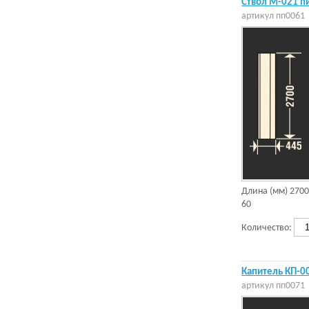
Ствол М-021 п
артикул
пп0061
Длина (мм)
2700
60
Количество:
Капитель КП-0
артикул
пп0071