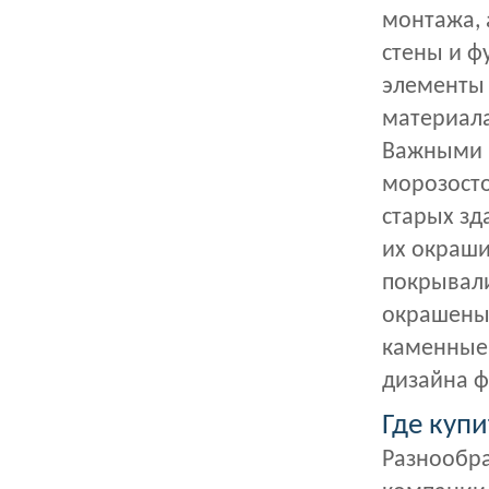
монтажа, 
стены и ф
элементы 
материала
Важными к
морозосто
старых зд
их окраши
покрывали
окрашены 
каменные,
дизайна ф
Где купи
Разнообра