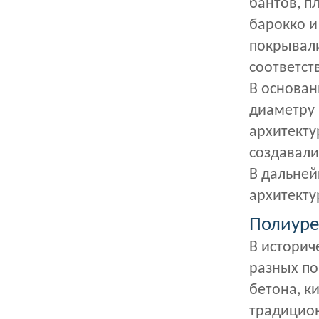
бантов, п
барокко и
покрывали
соответст
В основан
диаметру 
архитекту
создавали
В дальней
архитекту
Полиуре
В историч
разных по
бетона, к
традицион