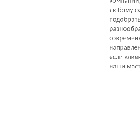
компании,
любому фа
подобрать 
разнообра
современн
направлен
если клие
наши маст