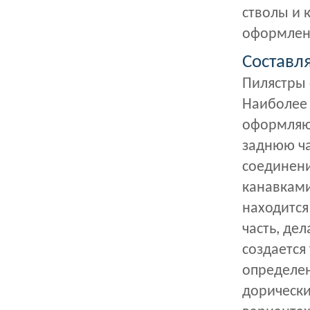
стволы и 
оформлен
Составл
Пилястры с
Наиболее 
оформляют
заднюю ча
соединени
канавками
находится
часть, дел
создается
определен
дорически