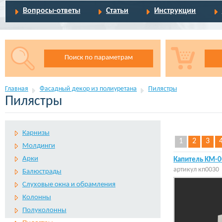
Вопросы-ответы
Статьи
Инструкции
Поиск по параметрам
Главная
Фасадный декор из полиуретана
Пилястры
Пилястры
Карнизы
1
2
3
Молдинги
Арки
Капитель КМ-0
артикул
кп0030
Балюстрады
Слуховые окна и обрамления
Колонны
Полуколонны