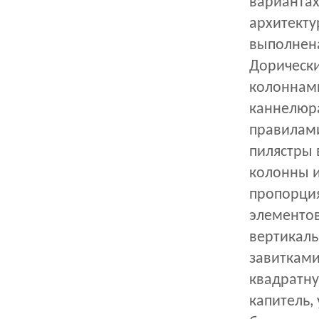
вариантах
архитекту
выполнена
Дорически
колоннами
каннелюра
правилами
пилястры 
колонны и
пропорция
элементов
вертикаль
завитками
квадратну
капитель,