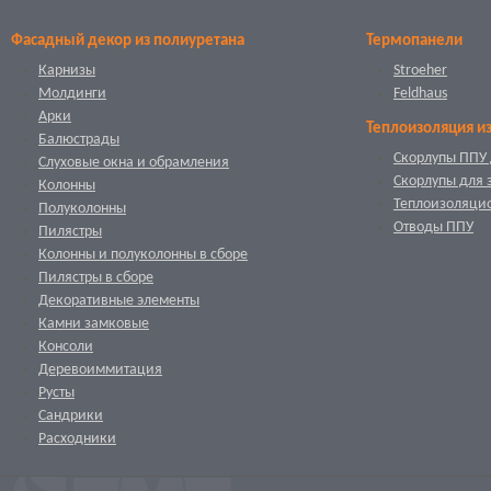
Фасадный декор из полиуретана
Термопанели
Карнизы
Stroeher
Молдинги
Feldhaus
Арки
Теплоизоляция и
Балюстрады
Скорлупы ППУ 
Слуховые окна и обрамления
Скорлупы для 
Колонны
Теплоизоляци
Полуколонны
Отводы ППУ
Пилястры
Колонны и полуколонны в сборе
Пилястры в сборе
Декоративные элементы
Камни замковые
Консоли
Деревоиммитация
Русты
Сандрики
Расходники