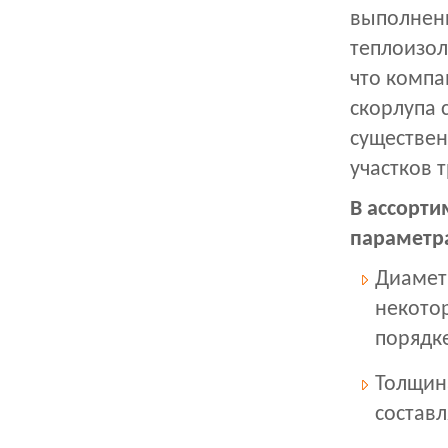
выполнены
теплоизол
что компа
скорлупа 
существен
участков 
В ассорти
параметр
Диаметр
некото
порядке
Толщин
составл