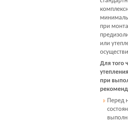
стандартн
комплексн
минималь
при монта
предизол
или утепл
осуществи
Для того 
утепления
при выпо
рекоменд
Перед 
состоя
выполн