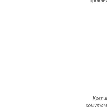
проклеи
Крепи
хомутами