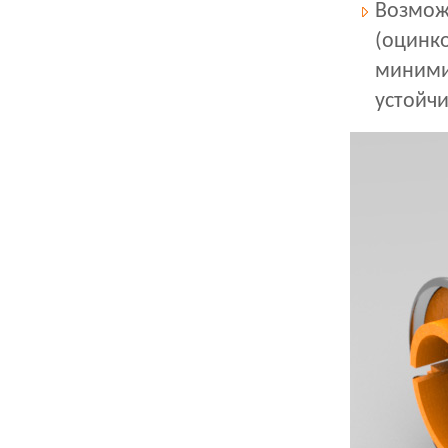
Возмож
(оцинко
миними
устойч