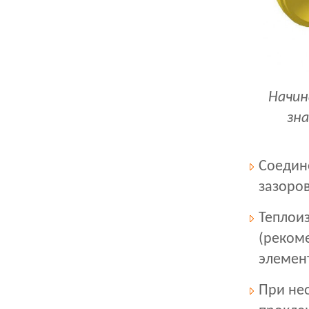
Начин
зн
Соедин
зазоров
Теплои
(реком
элемен
При не