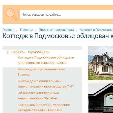
Главная
Проекты
Проекты - термопанели
Коттедж в Подмоcков
Коттедж в Подмоcковье облицован
Проекты - термопанели
Коттедж в Подмоcковье облицован
клинкерными термопанелями
Жилой дом с термопанелями
Stroeher
Жилой дом с клинкерными
термопанелями производства ТМТ
Облицовка клинкерными
термопанелями Stroeher
Коттеджный посёлок, утепление
фасадов панелями Feldhaus