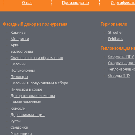
О нас
Производство
Сертификат
Фасадный декор из полиуретана
Термопанели
Карнизы
Stroeher
Молдинги
Feldhaus
Арки
Теплоизоляция и
Балюстрады
Скорлупы ППУ 
Слуховые окна и обрамления
Скорлупы для 
Колонны
Теплоизоляци
Полуколонны
Отводы ППУ
Пилястры
Колонны и полуколонны в сборе
Пилястры в сборе
Декоративные элементы
Камни замковые
Консоли
Деревоиммитация
Русты
Сандрики
Расходники