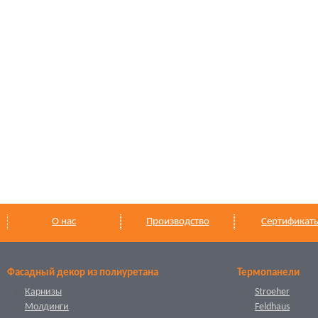
О нас
Производство
Сертификат
Фасадный декор из полиуретана
Термопанели
Карнизы
Stroeher
Молдинги
Feldhaus