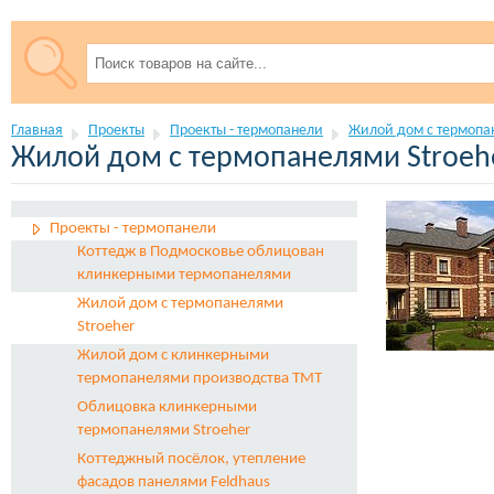
Главная
Проекты
Проекты - термопанели
Жилой дом с термопа
Жилой дом с термопанелями Stroeh
Проекты - термопанели
Коттедж в Подмоcковье облицован
клинкерными термопанелями
Жилой дом с термопанелями
Stroeher
Жилой дом с клинкерными
термопанелями производства ТМТ
Облицовка клинкерными
термопанелями Stroeher
Коттеджный посёлок, утепление
фасадов панелями Feldhaus