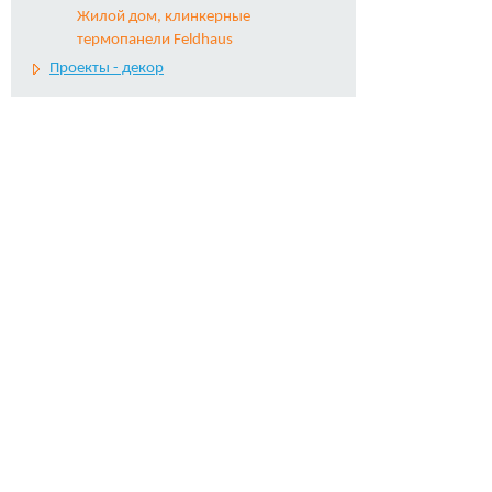
Жилой дом, клинкерные
термопанели Feldhaus
Проекты - декор