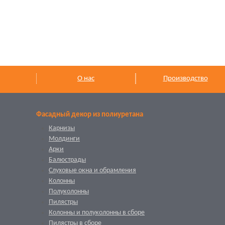
О нас
Производство
Фасадный декор из полиуретана
Карнизы
Молдинги
Арки
Балюстрады
Слуховые окна и обрамления
Колонны
Полуколонны
Пилястры
Колонны и полуколонны в сборе
Пилястры в сборе