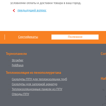
условиями оплаты и доставки товара в ваш город.
предыдущий вопрос
Сертификаты
Полезное
Термопанели
Со
Stroeher
Feldhaus
Теплоизоляция из пенополиуретана
Най
Скорлупы ППУ для теплоизоляции труб
Скорлупы для запорной арматур
Теплоизоляционные панели из ППУ
Отводы ППУ