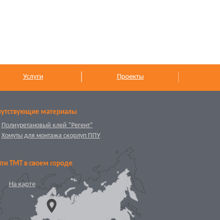
Услуги
Проекты
путствующие материалы
Полиуретановый клей “Регент”
Хомуты для монтажа скорлуп ППУ
ти ТМТ в своем городе
На карте