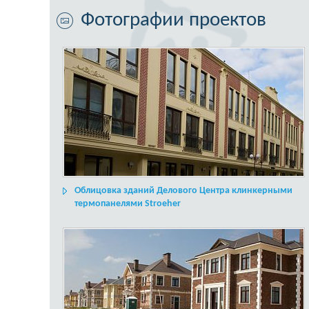
Фотографии проектов
Облицовка зданий Делового Центра клинкерными
термопанелями Stroeher