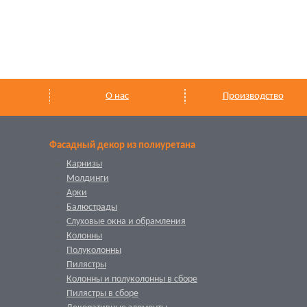
О нас
Производство
Фасадный декор из полиуретана
Карнизы
Молдинги
Арки
Балюстрады
Слуховые окна и обрамления
Колонны
Полуколонны
Пилястры
Колонны и полуколонны в сборе
Пилястры в сборе