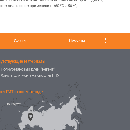
ают отбойники для автомобильных амортизаторов. Однако,
ым диапазоном применения (?60 °С..+80 °С).
Услуги
Проекты
путствующие материалы
Полиуретановый клей “Регент”
Хомуты для монтажа скорлуп ППУ
ти ТМТ в своем городе
На карте