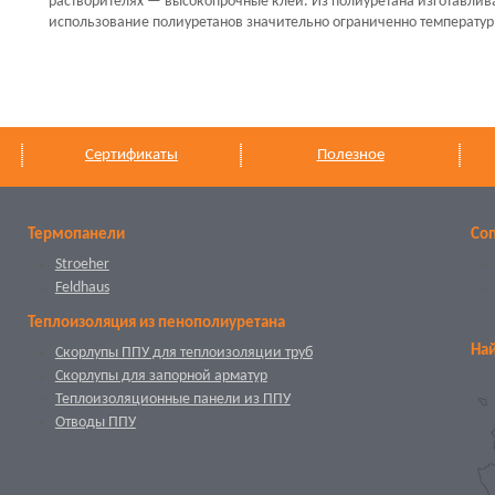
растворителях — высокопрочные клеи. Из полиуретана изготавлив
использование полиуретанов значительно ограниченно температурн
Сертификаты
Полезное
Термопанели
Со
Stroeher
Feldhaus
Теплоизоляция из пенополиуретана
Най
Скорлупы ППУ для теплоизоляции труб
Скорлупы для запорной арматур
Теплоизоляционные панели из ППУ
Отводы ППУ