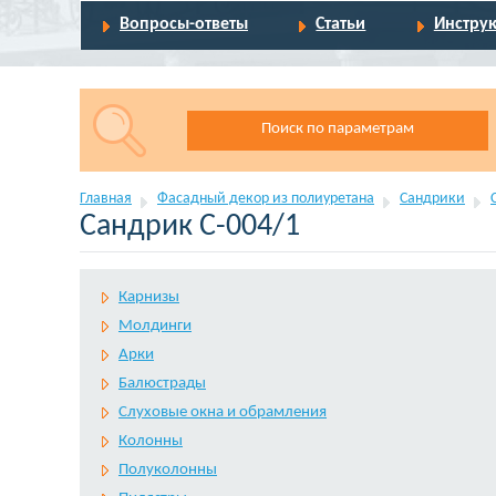
Вопросы-ответы
Статьи
Инстру
Поиск по параметрам
Главная
Фасадный декор из полиуретана
Сандрики
Сандрик С-004/1
Карнизы
Молдинги
Арки
Балюстрады
Слуховые окна и обрамления
Колонны
Полуколонны