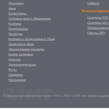
Молдинги
Feldhaus
Арки
Теплоизоляция и
Балюстрады
Скорлупы ППУ 
Слуховые окна и обрамления
Скорлупы для 
Колонны
Теплоизоляци
Полуколонны
Отводы ППУ
Пилястры
Колонны и полуколонны в сборе
Пилястры в сборе
Декоративные элементы
Камни замковые
Консоли
Деревоиммитация
Русты
Сандрики
Расходники
© Производственная компания «ТМТ» 2002–2026. Все права защищ