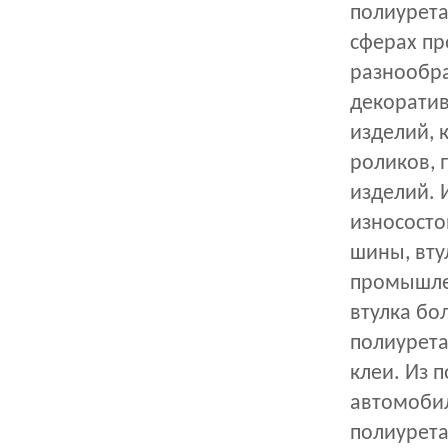
полиурета
сферах пр
разнообра
декоратив
изделий, 
роликов, п
изделий. 
износосто
шины, вту
промышлен
втулка бо
полиурета
клеи. Из 
автомобил
полиурета