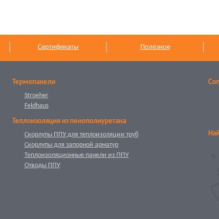
Сертификаты
Полезное
Термопанели
Со
Stroeher
Feldhaus
Теплоизоляция из пенополиуретана
Най
Скорлупы ППУ для теплоизоляции труб
Скорлупы для запорной арматур
Теплоизоляционные панели из ППУ
Отводы ППУ