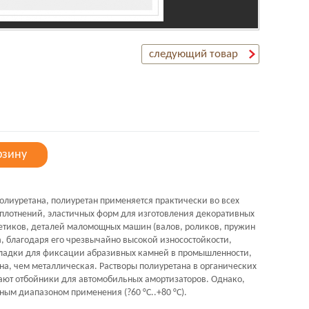
следующий товар
рзину
олиуретана, полиуретан применяется практически во всех
плотнений, эластичных форм для изготовления декоративных
етиков, деталей маломощных машин (валов, роликов, пружин
на, благодаря его чрезвычайно высокой износостойкости,
кладки для фиксации абразивных камней в промышленности,
на, чем металлическая. Растворы полиуретана в органических
ают отбойники для автомобильных амортизаторов. Однако,
ым диапазоном применения (?60 °С..+80 °С).