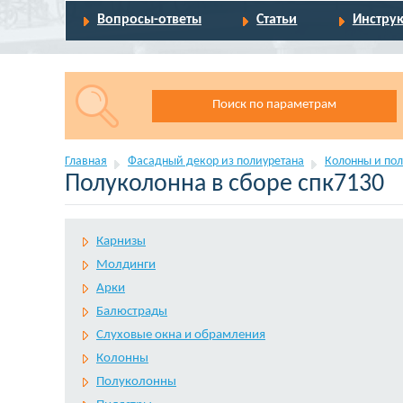
Вопросы-ответы
Статьи
Инстру
Поиск по параметрам
Главная
Фасадный декор из полиуретана
Колонны и пол
Полуколонна в сборе спк7130
Карнизы
Молдинги
Арки
Балюстрады
Слуховые окна и обрамления
Колонны
Полуколонны