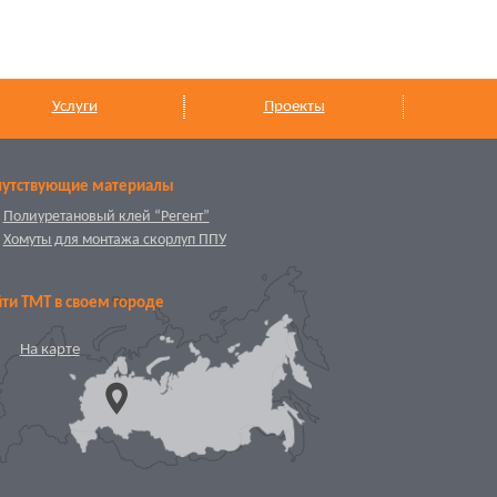
Услуги
Проекты
путствующие материалы
Полиуретановый клей “Регент”
Хомуты для монтажа скорлуп ППУ
ти ТМТ в своем городе
На карте