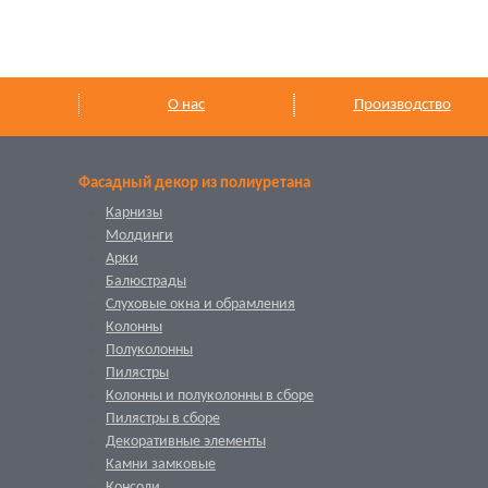
О нас
Производство
Фасадный декор из полиуретана
Карнизы
Молдинги
Арки
Балюстрады
Слуховые окна и обрамления
Колонны
Полуколонны
Пилястры
Колонны и полуколонны в сборе
Пилястры в сборе
Декоративные элементы
Камни замковые
Консоли