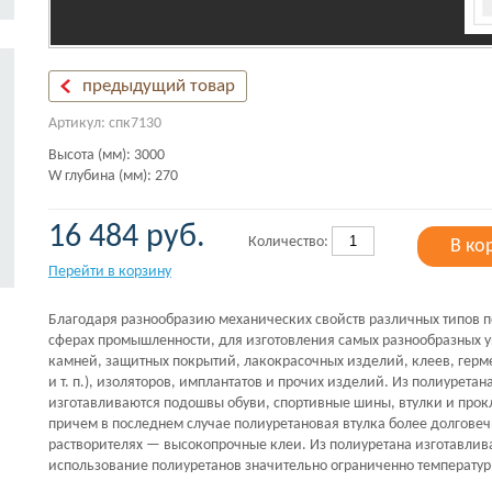
предыдущий товар
Артикул: спк7130
Высота (мм): 3000
W глубина (мм): 270
16 484 руб.
Количество:
В ко
Перейти в корзину
Благодаря разнообразию механических свойств различных типов п
сферах промышленности, для изготовления самых разнообразных у
камней, защитных покрытий, лакокрасочных изделий, клеев, герм
и т. п.), изоляторов, имплантатов и прочих изделий. Из полиурета
изготавливаются подошвы обуви, спортивные шины, втулки и про
причем в последнем случае полиуретановая втулка более долговеч
растворителях — высокопрочные клеи. Из полиуретана изготавлив
использование полиуретанов значительно ограниченно температурн