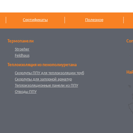
Сертификаты
Полезное
Термопанели
Со
Stroeher
Feldhaus
Теплоизоляция из пенополиуретана
Най
Скорлупы ППУ для теплоизоляции труб
Скорлупы для запорной арматур
Теплоизоляционные панели из ППУ
Отводы ППУ