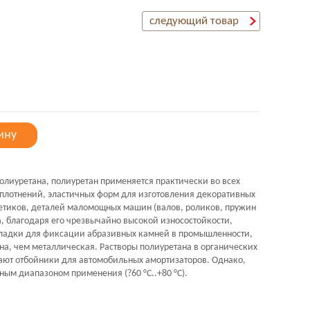
следующий товар
ину
олиуретана, полиуретан применяется практически во всех
плотнений, эластичных форм для изготовления декоративных
етиков, деталей маломощных машин (валов, роликов, пружин
на, благодаря его чрезвычайно высокой износостойкости,
кладки для фиксации абразивных камней в промышленности,
на, чем металлическая. Растворы полиуретана в органических
ают отбойники для автомобильных амортизаторов. Однако,
ым диапазоном применения (?60 °С..+80 °С).