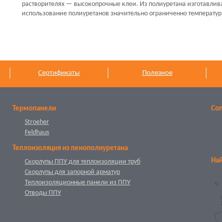
растворителях — высокопрочные клеи. Из полиуретана изготавлив
использование полиуретанов значительно ограниченно температурн
Сертификаты
Полезное
Термопанели
Со
Stroeher
Feldhaus
Теплоизоляция из пенополиуретана
Най
Скорлупы ППУ для теплоизоляции труб
Скорлупы для запорной арматур
Теплоизоляционные панели из ППУ
Отводы ППУ