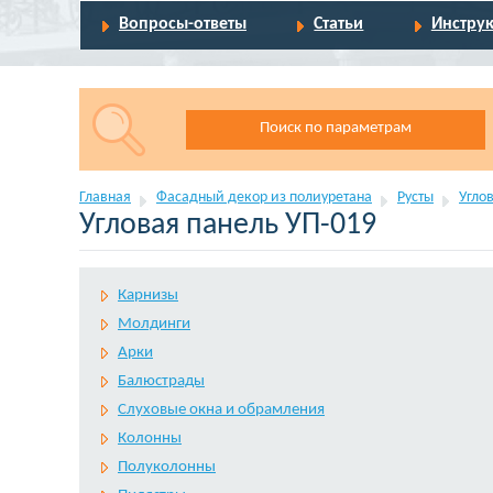
Вопросы-ответы
Статьи
Инстру
Поиск по параметрам
Главная
Фасадный декор из полиуретана
Русты
Угло
Угловая панель УП-019
Карнизы
Молдинги
Арки
Балюстрады
Слуховые окна и обрамления
Колонны
Полуколонны