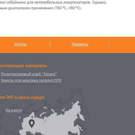
ают отбойники для автомобильных амортизаторов. Однако,
ым диапазоном применения (?60 °С..+80 °С).
Услуги
Проекты
путствующие материалы
Полиуретановый клей “Регент”
Хомуты для монтажа скорлуп ППУ
ти ТМТ в своем городе
На карте