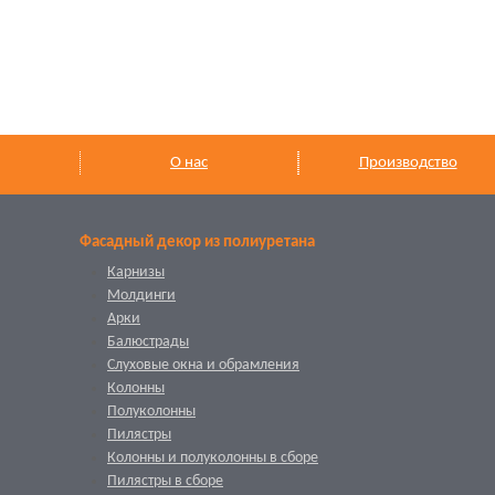
О нас
Производство
Фасадный декор из полиуретана
Карнизы
Молдинги
Арки
Балюстрады
Слуховые окна и обрамления
Колонны
Полуколонны
Пилястры
Колонны и полуколонны в сборе
Пилястры в сборе