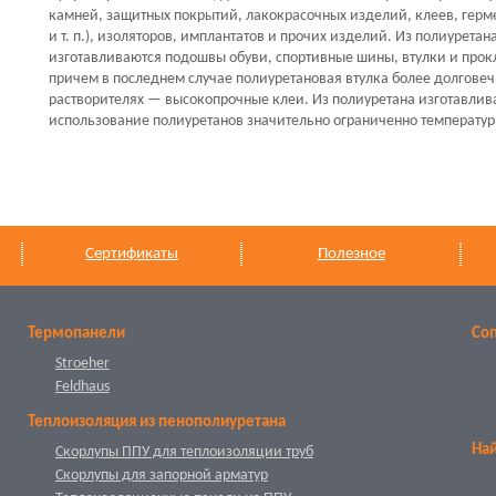
камней, защитных покрытий, лакокрасочных изделий, клеев, герм
и т. п.), изоляторов, имплантатов и прочих изделий. Из полиурета
изготавливаются подошвы обуви, спортивные шины, втулки и про
причем в последнем случае полиуретановая втулка более долговеч
растворителях — высокопрочные клеи. Из полиуретана изготавлив
использование полиуретанов значительно ограниченно температурн
Сертификаты
Полезное
Термопанели
Со
Stroeher
Feldhaus
Теплоизоляция из пенополиуретана
Най
Скорлупы ППУ для теплоизоляции труб
Скорлупы для запорной арматур