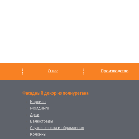
О нас
Производство
Фасадный декор из полиуретана
Карнизы
Молдинги
Арки
Балюстрады
Слуховые окна и обрамления
Колонны