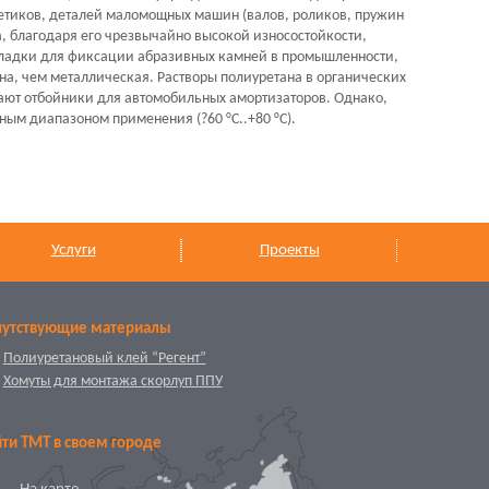
етиков, деталей маломощных машин (валов, роликов, пружин
на, благодаря его чрезвычайно высокой износостойкости,
кладки для фиксации абразивных камней в промышленности,
на, чем металлическая. Растворы полиуретана в органических
ают отбойники для автомобильных амортизаторов. Однако,
ым диапазоном применения (?60 °С..+80 °С).
Услуги
Проекты
путствующие материалы
Полиуретановый клей “Регент”
Хомуты для монтажа скорлуп ППУ
ти ТМТ в своем городе