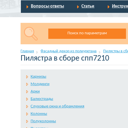
Вопросы-ответы
Статьи
Инстру
Поиск по параметрам
Главная
Фасадный декор из полиуретана
Пилястры в сб
Пилястра в сборе спп7210
Карнизы
Молдинги
Арки
Балюстрады
Слуховые окна и обрамления
Колонны
Полуколонны