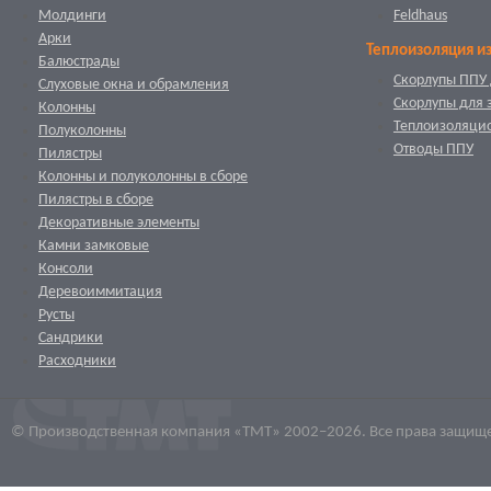
Молдинги
Feldhaus
Арки
Теплоизоляция и
Балюстрады
Скорлупы ППУ 
Слуховые окна и обрамления
Скорлупы для 
Колонны
Теплоизоляци
Полуколонны
Отводы ППУ
Пилястры
Колонны и полуколонны в сборе
Пилястры в сборе
Декоративные элементы
Камни замковые
Консоли
Деревоиммитация
Русты
Сандрики
Расходники
© Производственная компания «ТМТ» 2002–2026. Все права защищ