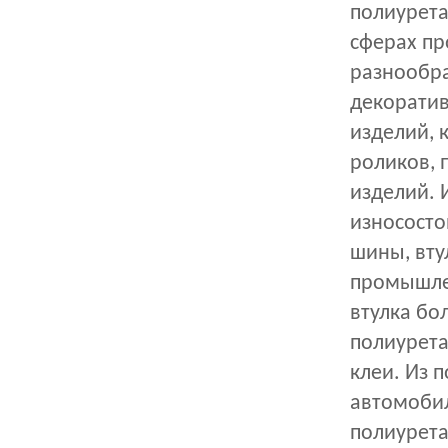
полиурета
сферах пр
разнообра
декоратив
изделий, 
роликов, п
изделий. 
износосто
шины, вту
промышлен
втулка бо
полиурета
клеи. Из 
автомобил
полиурета