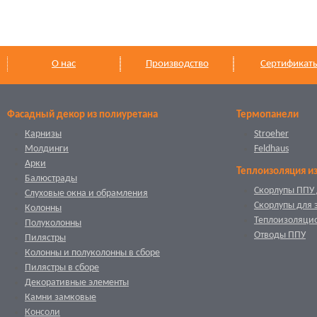
О нас
Производство
Сертификат
Фасадный декор из полиуретана
Термопанели
Карнизы
Stroeher
Молдинги
Feldhaus
Арки
Теплоизоляция и
Балюстрады
Скорлупы ППУ 
Слуховые окна и обрамления
Скорлупы для 
Колонны
Теплоизоляци
Полуколонны
Отводы ППУ
Пилястры
Колонны и полуколонны в сборе
Пилястры в сборе
Декоративные элементы
Камни замковые
Консоли