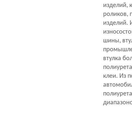
изделий, 
роликов, п
изделий. 
износосто
шины, вту
промышлен
втулка бо
полиурета
клеи. Из 
автомобил
полиурета
диапазоно