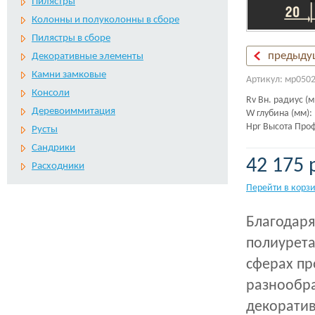
Пилястры
Колонны и полуколонны в сборе
Пилястры в сборе
предыду
Декоративные элементы
Камни замковые
Артикул: мр050
Консоли
Rv Вн. радиус (м
Деревоиммитация
W глубина (мм):
Hpr Высота Проф
Русты
Сандрики
42 175 
Расходники
Перейти в корз
Благодаря
полиурета
сферах пр
разнообра
декоратив