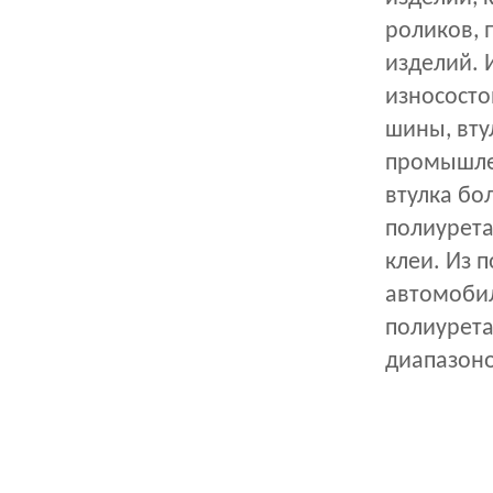
роликов, п
изделий. 
износосто
шины, вту
промышлен
втулка бо
полиурета
клеи. Из 
автомобил
полиурета
диапазоно