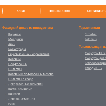
О нас
Производство
Сертификат
Фасадный декор из полиуретана
Термопанели
Карнизы
Stroeher
Молдинги
Feldhaus
Арки
Теплоизоляция и
Балюстрады
Скорлупы ППУ 
Слуховые окна и обрамления
Скорлупы для 
Колонны
Теплоизоляци
Полуколонны
Отводы ППУ
Пилястры
Колонны и полуколонны в сборе
Пилястры в сборе
Декоративные элементы
Камни замковые
Консоли
Деревоиммитация
Русты