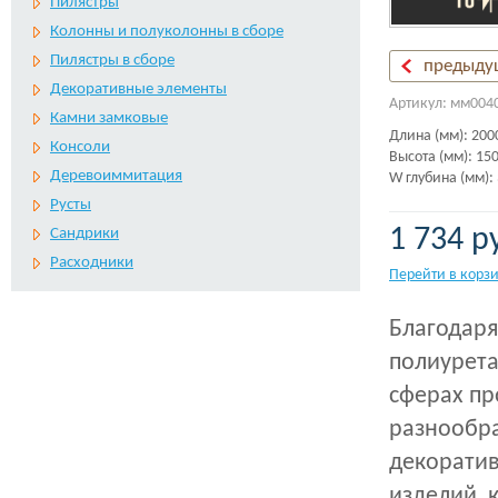
Пилястры
Колонны и полуколонны в сборе
Пилястры в сборе
предыду
Декоративные элементы
Артикул: мм004
Камни замковые
Длина (мм): 200
Консоли
Высота (мм): 15
Деревоиммитация
W глубина (мм):
Русты
1 734 р
Сандрики
Расходники
Перейти в корз
Благодаря
полиурета
сферах пр
разнообра
декоратив
изделий, 