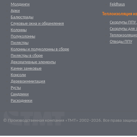
Молдинги
Feldhaus
Арки
Теплоизоляция и
Балюстрады
Скорлупы ППУ 
Слуховые окна и обрамления
Скорлупы для 
Колонны
Теплоизоляци
Полуколонны
Отводы ППУ
Пилястры
Колонны и полуколонны в сборе
Пилястры в сборе
Декоративные элементы
Камни замковые
Консоли
Деревоиммитация
Русты
Сандрики
Расходники
© Производственная компания «ТМТ» 2002–2026. Все права защищ