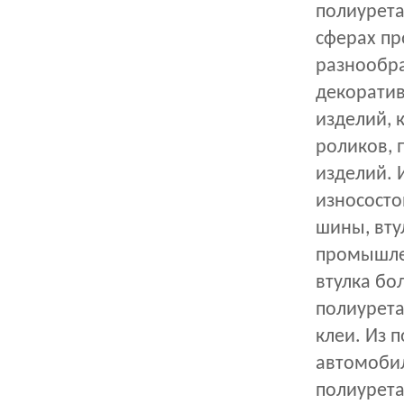
полиурета
сферах пр
разнообра
декоратив
изделий, 
роликов, п
изделий. 
износосто
шины, вту
промышлен
втулка бо
полиурета
клеи. Из 
автомобил
полиурета