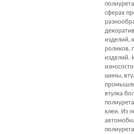
полиурета
сферах пр
разнообра
декоратив
изделий, 
роликов, п
изделий. 
износосто
шины, вту
промышлен
втулка бо
полиурета
клеи. Из 
автомобил
полиурета