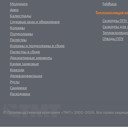
Молдинги
Feldhaus
Арки
Теплоизоляция и
Балюстрады
Скорлупы ППУ 
Слуховые окна и обрамления
Скорлупы для 
Колонны
Теплоизоляци
Полуколонны
Отводы ППУ
Пилястры
Колонны и полуколонны в сборе
Пилястры в сборе
Декоративные элементы
Камни замковые
Консоли
Деревоиммитация
Русты
Сандрики
Расходники
© Производственная компания «ТМТ» 2002–2026. Все права защищ