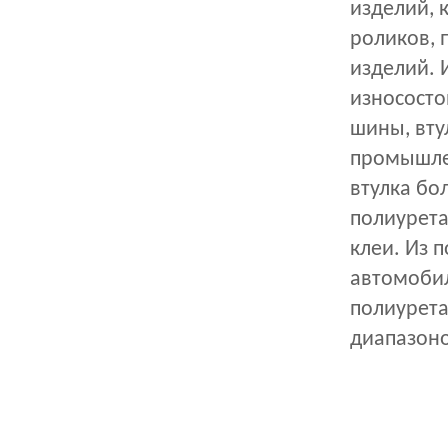
изделий, 
роликов, п
изделий. 
износосто
шины, вту
промышлен
втулка бо
полиурета
клеи. Из 
автомобил
полиурета
диапазоно