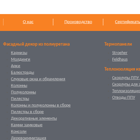
О нас
Производство
Сертификат
Фасадный декор из полиуретана
Термопанели
Карнизы
Stroeher
Молдинги
Feldhaus
Арки
Теплоизоляция и
Балюстрады
Скорлупы ППУ 
Слуховые окна и обрамления
Скорлупы для 
Колонны
Теплоизоляци
Полуколонны
Отводы ППУ
Пилястры
Колонны и полуколонны в сборе
Пилястры в сборе
Декоративные элементы
Камни замковые
Консоли
Деревоиммитация