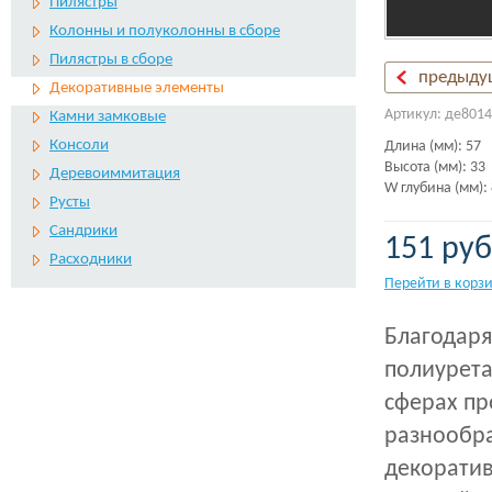
Пилястры
Колонны и полуколонны в сборе
Пилястры в сборе
предыду
Декоративные элементы
Артикул: де8014
Камни замковые
Консоли
Длина (мм): 57
Высота (мм): 33
Деревоиммитация
W глубина (мм):
Русты
Сандрики
151 руб
Расходники
Перейти в корз
Благодаря
полиурета
сферах пр
разнообра
декоратив